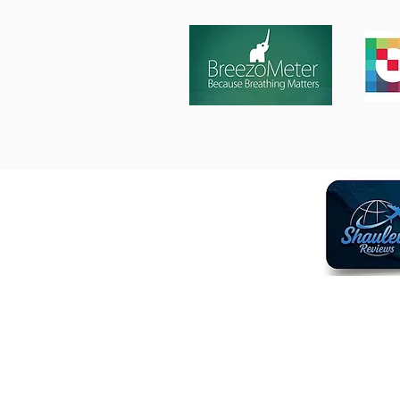
Shaulevi Reviews
קרוזים
אורלנדו
לונדון
ברצלונה
יפן