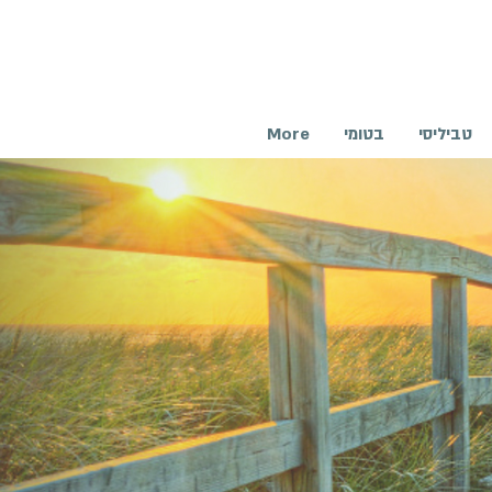
טביליסי
בטומי
More