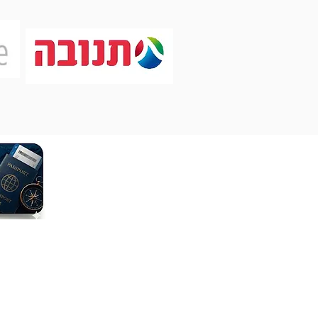
Shaulevi Reviews
קרוזים
אורלנדו
לונדון
ברצלונה
יפן