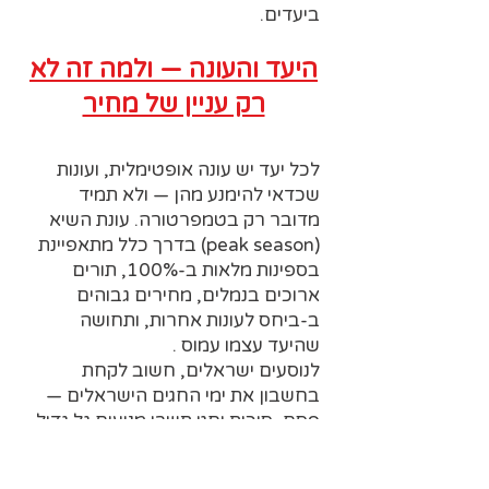
ביעדים.
היעד והעונה — ולמה זה לא
רק עניין של מחיר
לכל יעד יש עונה אופטימלית, ועונות
שכדאי להימנע מהן — ולא תמיד
מדובר רק בטמפרטורה. עונת השיא
(peak season) בדרך כלל מתאפיינת
בספינות מלאות ב-100%, תורים
ארוכים בנמלים, מחירים גבוהים
ב-ביחס לעונות אחרות, ותחושה
שהיעד עצמו עמוס .
לנוסעים ישראלים, חשוב לקחת
בחשבון את ימי החגים הישראלים —
פסח, סוכות וחגי תשרי מניעים גל גדול
של ישראלים לקרוזים. בתקופות אלה
הספינות מלאות בישראלים, לפעמים