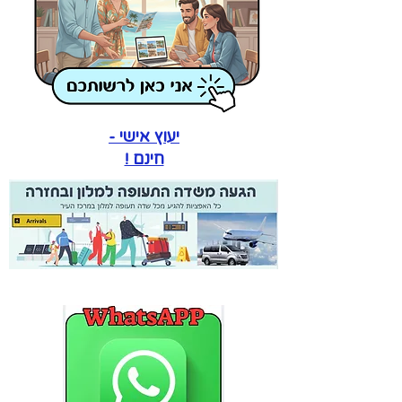
יעוץ אישי -
חינם !