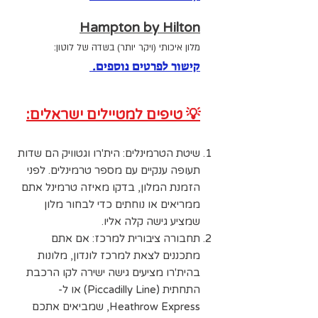
Hampton by Hilton
מלון איכותי (ויקר יותר) בשדה של לוטו
ן:
קישור לפרטים נוספים.
💡 טיפים למטיילים ישראלים:
שיטת הטרמינלים: הית'רו וגטוויק הם שדות
תעופה ענקיים עם מספר טרמינלים. לפני
הזמנת המלון, בדקו מאיזה טרמינל אתם
ממריאים או נוחתים כדי לבחור מלון
שמציע גישה קלה אליו.
תחבורה ציבורית למרכז: אם אתם
מתכננים לצאת למרכז לונדון, מלונות
בהית'רו מציעים גישה ישירה לקו הרכבת
התחתית (Piccadilly Line) או ל-
Heathrow Express, שמביאים אתכם