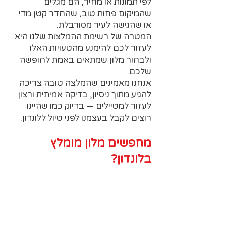
לפי תמונות או מחיר, הם מגלים
שהמיקום פחות טוב, שהחדר קטן מדי
או שהגישה לעיר מסורבלת.
המטרה של רשימת ההמלצות שלנו היא
לעזור לכם להימנע מהטעויות האלו
ולבחור מלון שמתאים באמת לחופשה
שלכם.
אנחנו מאמינים שהמלצה טובה צריכה
להגיע מתוך ניסיון, בדיקה אמיתית ורצון
לעזור למטיילים — בדיוק כמו שהיינו
רוצים לקבל בעצמנו לפני טיול ללונדון.
מחפשים מלון מומלץ
בלונדון?
ריכזתי עבורכם מלונות מומלצים בלונדון
שנבחרו לאחר מחקר מעמיק, ניסיון אישי
והמלצות אמיתיות של מטיילים וגורמי
תיירות שאינם משווקים מלונות (ולכן הם
אובייקטיביים) - כך תוכלו להזמין בצורה