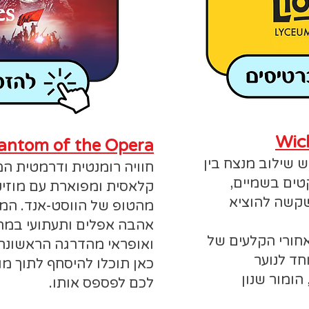
antom of the Opera
שילוב מנצח בין
חוויה רומנטית ודרמטית 
טים בשמיים,
קלאסית ומפוארת עם מוזי
שקשה להוציא
מהטופ של הווסט-אנד. המו
אהבה אפלים ותעתועי במה מ
חורי הקלעים של
ואופראי מהדרגה הראשונה
חד לנוער
כאן תוכלו ​להיסחף לתוך מו
הומור שנון
לכם לפספס אותו.