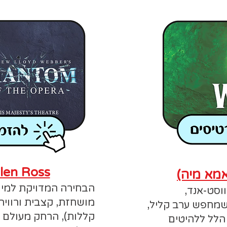
len Ross
הבחירה המדויקת למי
וסט-אנד,
מושחזת, קצבית ורוויה
שמחפש ערב קליל,
קללות), הרחק מעולם 
 הלל ללהיטים