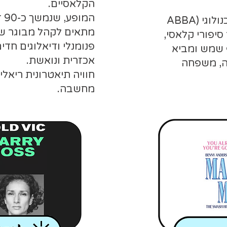
הקלאסיים.
המ
בניגוד למופע ההולוגרמות הטכנולוגי (ABBA
מתאים לקהל מבוגר ש
ר סיפורי קלאסי,
פנומנלי ודיאלוגים חדי
ף שמש ומביא
אכזרית ונואשת.
ה, משפחה
חוויה תיאטרונית ריאל
מחשבה.