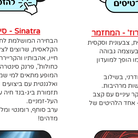
Sinatra - סינטרה (המחזמר)
הבחירה המושלמת לחובב
ת, צבעונית וסקסית
הקלאסית, שרוצים לצל
 בעוצמה גבוהה
חייו, אהבותיו והקרייר
 הופך למועדון
כחולות", פרנק סינטרה.
המופע מתאים למי שמח
רני, בשילוב
ואלגנטית עם ביצועים ו
ות מרהיבות.
תזמורת ביג-בנד חיה ע
ר עיניים עם קצב
העל-זמניים.
– אחד הלהיטים של
ערב סוחף, רומנטי ומל
מדהים!