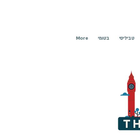
טביליסי
בטומי
More