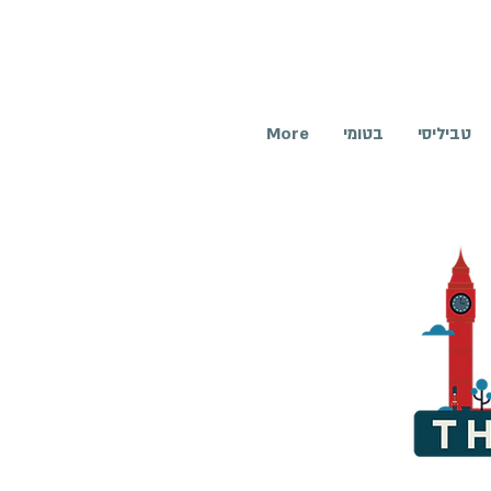
טביליסי
בטומי
More