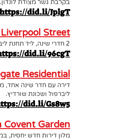
בקרבת גשר מצודת לונדון.
https://did.li/JplgT
 Liverpool Street
2 חדרי שינה, ליד תחנת ליברפול סטריט, קרוב לכל האתרים של שכונת שורדיץ.
https://did.li/96cgT
gate Residential
ליברפול ושכונת שורדיץ.
ttps://did.li/Gs8w5
n Covent Garden
מלון דירות חדש יחסית, במי