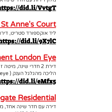
מלון דירות עם חדר שינה אח
ttps://did.li/VvtgT
St Anne's Court מאת Indigo Flats
ליד אוקספורד סטריט, דירו
https://did.li/9X7lC
ment London Eye
הליכה מהגלגל הענק ( Londom eye).
ttps://did.li/eMfx5
gate Residential
דירה עם חדר שינה אחד, מי