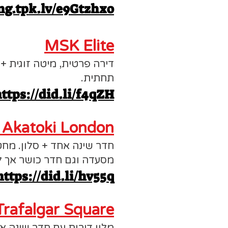
ng.tpk.lv/e9Gtzhxo
MSK Elite
תחתית.
ttps://did.li/f4qZH
 Akatoki London
חדר שינה אחד + סלון. מחט
מסעדה וגם חדר כושר אך ל
https://did.li/hv55q
Trafalgar Square