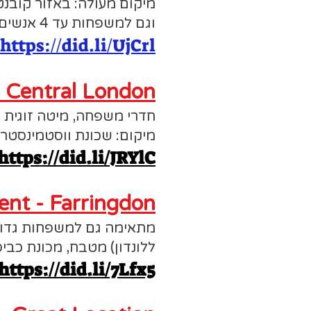
מיקום מעולה: באזור קובנט
וגם למשפחות עד 4 אנשים. לא מתאימה לתקציב מוגבל.
https://did.li/UjCrl
- Central London
חדרי משפחה, מיטה זוגית 
מיקום: שכונת ווסטמינסטר
https://did.li/JRYlC
nt - Farringdon
מתאימה גם למשפחות גדולות
ללונדון) מטבח, מכונת כביס
https://did.li/7Lfx5