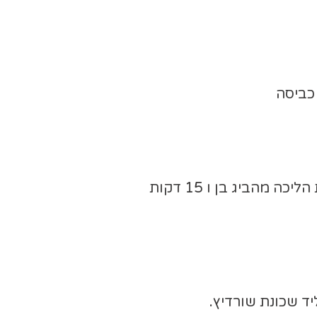
 כביסה
דירת 2 חדרי שינה, מיטה זוגית + 2 מיטות יחיד. מטבח, מכונת כביסה. כ 20 דקות הליכה מהביג בן ו 15 דקות
יד שכונת שורדיץ.