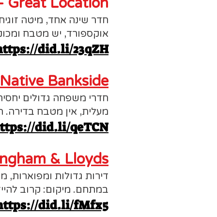
 Great Location
חדר שינה אחד, מיטה זוגית
אוקספורד, יש מטבח ומכונ
https://did.li/23qZH
Native Bankside
מעלית, אין מטבח בדירה. 
ttps://did.li/qeTCN
ngham & Lloyds
דירות גדולות ומפוארות, מ
במתחם. מיקום: קרוב להייד
https://did.li/fMfx5