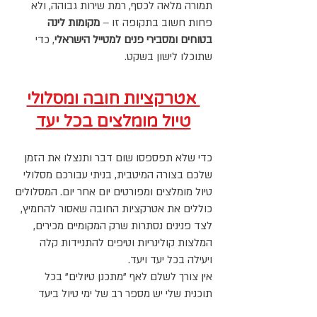
תמורה מלאה לכסף, רמת שירות גבוהה, ולא
פחות חשוב בתקופה זו –
מקומות לינה
בטוחים ומסבירי פנים למטייל הישראלי
, כדי
שתוכלו לישון בשקט.
אטרקציות חובה ומסלולי
טיול מומלצים בכל יעד
כדי שלא תפספסו שום דבר ותנצלו את הזמן
שלכם בצורה המיטבית, בניתי עבורכם מסלולי
טיול מומלצים ומפורטים יום אחר יום. המסלולים
כוללים את אטרקציות החובה שאסור להחמיץ,
לצד פנינים נסתרות שרק המקומיים מכירים,
המלצות קולינריות וטיפים להתניידות קלה
ויעילה בכל יעד ויעד.
אין צורך לשלם לאף "מתכנן טיולים" בכל
תוכנית שלי יש מספר רב של ימי טיול ביעד
שאתם נוסעים אליו, לפיכך, הדבר היחיד שאתם