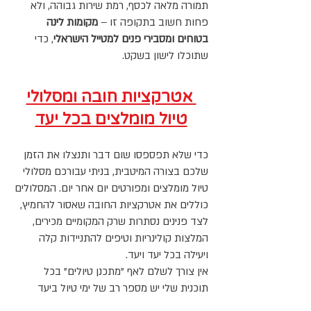
תמורה מלאה לכסף, רמת שירות גבוהה, ולא
פחות חשוב בתקופה זו –
מקומות לינה
בטוחים ומסבירי פנים למטייל הישראלי
, כדי
שתוכלו לישון בשקט.
אטרקציות חובה ומסלולי
טיול מומלצים בכל יעד
כדי שלא תפספסו שום דבר ותנצלו את הזמן
שלכם בצורה המיטבית, בניתי עבורכם מסלולי
טיול מומלצים ומפורטים יום אחר יום. המסלולים
כוללים את אטרקציות החובה שאסור להחמיץ,
לצד פנינים נסתרות שרק המקומיים מכירים,
המלצות קולינריות וטיפים להתניידות קלה
ויעילה בכל יעד ויעד.
אין צורך לשלם לאף "מתכנן טיולים" בכל
תוכנית שלי יש מספר רב של ימי טיול ביעד
שאתם נוסעים אליו, לפיכך, הדבר היחיד שאתם