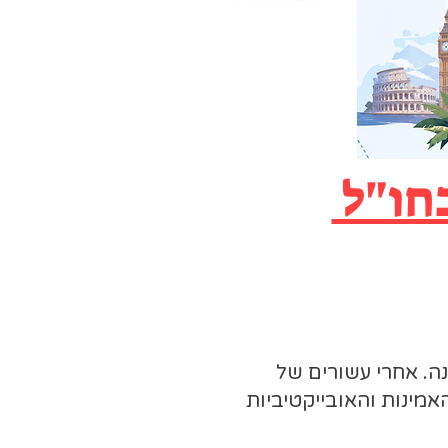
בחו"ל
וי, בלוגר תיירות ומומחה בענף הנסיעות עם ותק של למעלה מ-35 שנה. אחרי עשורים של
מינות והאובייקטיביות