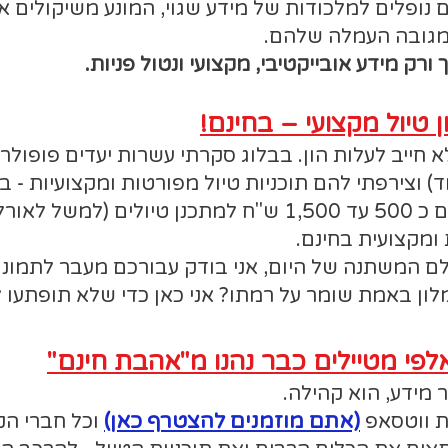
ם נופלים למלכודות של מידע שגוי, המונע משיקולים א
 מגובה העמלה שלהם.
ורק מידע אובייקטיבי, מקצועי ונטול פניות.
 טיול מקצועי – בחינם!
 חייב לעלות הון. בבלוג סקרתי עשרות יעדים פופולריי
ד) וצירפתי להם תוכניות טיול מפורטות ומקצועיות - בח
חוסכים כסף: במקום לשלם כ 500 עד 1,500 ש"ח למתכנן טיול
ומקצועית בחינם.
ולם המשתנה של היום, אני בודק עבורכם מעבר לתמונ
ון באמת שומר על רמתו? אני כאן כדי שלא תופתעו ל
פי מטיילים כבר נהנו מ"אהבת חינם"
 מידע, הוא קהילה.
(אתם מוזמנים להצטרף כאן)
וכל חברי הק