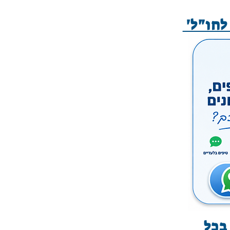
לחו"ל'
בכל