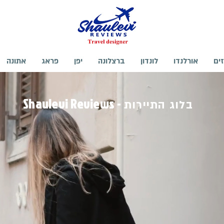
זים
אורלנדו
לונדון
ברצלונה
יפן
פראג
אתונה
- Shaulevi Reviews
בלוג התיירות