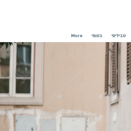
טביליסי
בטומי
More